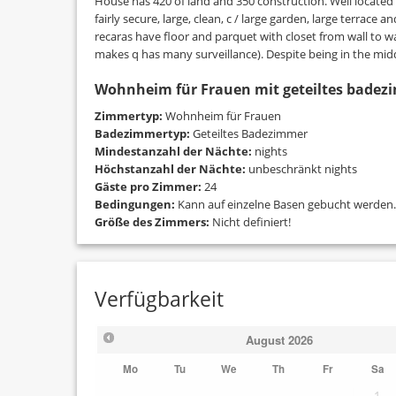
House has 420 of land and 350 construction. Well located 
fairly secure, large, clean, c / large garden, large terrac
recaras have floor and parquet with closet from wall to wall,
makes q has many surveillance). Despite being in the midd
Wohnheim für Frauen mit geteiltes bade
Zimmertyp:
Wohnheim für Frauen
Badezimmertyp:
Geteiltes Badezimmer
Mindestanzahl der Nächte:
nights
Höchstanzahl der Nächte:
unbeschränkt nights
Gäste pro Zimmer:
24
Bedingungen:
Kann auf einzelne Basen gebucht werden.
Größe des Zimmers:
Nicht definiert!
Verfügbarkeit
August
2026
Mo
Tu
We
Th
Fr
Sa