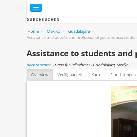
DURCHSUCHEN
Home
>
Mexiko
>
Guadalajara
>
Assistance to students and professional guets house, stud
Assistance to students and
Back to search
-
Haus für Teilnehmer - Guadalajara, Mexiko
Overview
Verfügbarkeit
Karte
Einrichtungen