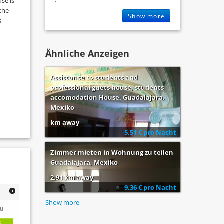
se is
 the
Show more
s
Ähnliche Anzeigen
Assistance to students and
professional guets house, students
accomodation House. Guadalajara,
Mexiko
km away
5,51 € pro Nacht
Zimmer mieten in Wohnung zu teilen
Guadalajara, Mexiko
2.91 km away
9,36 € pro Nacht
Show more
u