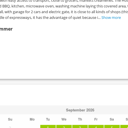
with easy access to transport, close to grocers, markets creameries. The Hou
e and BBQ, kitchen, microwave oven, washing machine laying this covered area,
 with garage for 2 cars and electric gate, it is close to all kinds of shops (thi
le of expressways, it has the advantage of quiet because i...
Show more
zimmer
September
2026
Su
Mo
Tu
We
Th
Fr
Sa
S