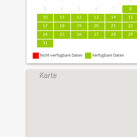
1
3
4
5
6
7
8
10
11
12
13
14
15
17
18
19
20
21
22
24
25
26
27
28
29
31
Nicht-verfügbare Daten
Verfügbare Daten
Karte