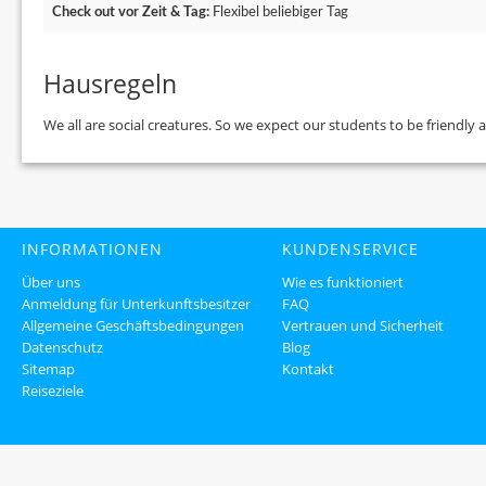
Check out vor Zeit & Tag:
Flexibel beliebiger Tag
Hausregeln
We all are social creatures. So we expect our students to be friendly 
INFORMATIONEN
KUNDENSERVICE
Über uns
Wie es funktioniert
Anmeldung für Unterkunftsbesitzer
FAQ
Allgemeine Geschäftsbedingungen
Vertrauen und Sicherheit
Datenschutz
Blog
Sitemap
Kontakt
Reiseziele