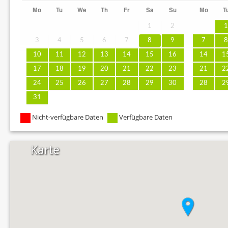
Mo
Tu
We
Th
Fr
Sa
Su
Mo
T
1
2
3
4
5
6
7
8
9
7
10
11
12
13
14
15
16
14
1
17
18
19
20
21
22
23
21
2
24
25
26
27
28
29
30
28
2
31
Nicht-verfügbare Daten
Verfügbare Daten
Karte