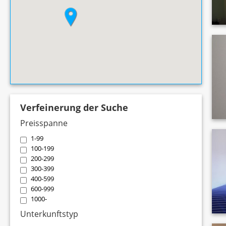
Verfeinerung der Suche
Preisspanne
1-99
100-199
200-299
300-399
400-599
600-999
1000-
Unterkunftstyp