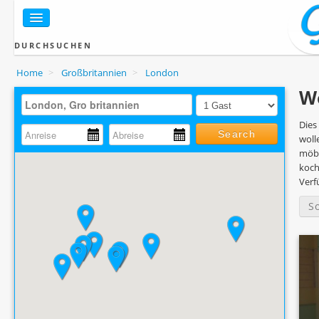
DURCHSUCHEN
Home
>
Großbritannien
>
London
W
Dies
Search
woll
möbl
koch
Verf
S